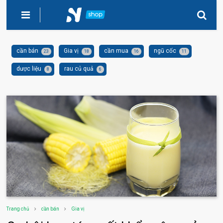
cần bán
Gia vị
cần mua
ngũ cốc
23
18
16
11
dược liệu
rau củ quả
8
6
Trang chủ
cần bán
Gia vị