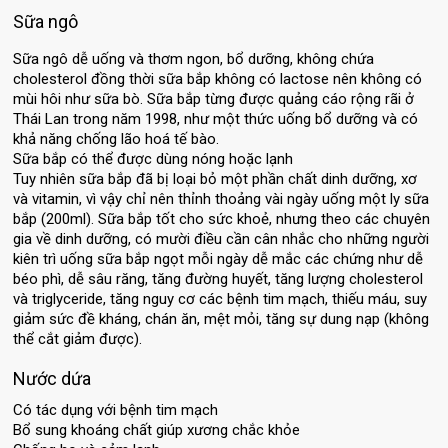
Sữa ngô
Sữa ngô dễ uống và thơm ngon, bổ dưỡng, không chứa 
cholesterol đồng thời sữa bắp không có lactose nên không có 
mùi hôi như sữa bò. Sữa bắp từng được quảng cáo rộng rãi ở 
Thái Lan trong năm 1998, như một thức uống bổ dưỡng và có 
khả năng chống lão hoá tế bào.

Sữa bắp có thể được dùng nóng hoặc lạnh

Tuy nhiên sữa bắp đã bị loại bỏ một phần chất dinh dưỡng, xơ 
và vitamin, vì vậy chỉ nên thỉnh thoảng vài ngày uống một ly sữa 
bắp (200ml). Sữa bắp tốt cho sức khoẻ, nhưng theo các chuyên 
gia về dinh dưỡng, có mười điều cần cân nhắc cho những người 
kiên trì uống sữa bắp ngọt mỗi ngày dễ mắc các chứng như dễ 
béo phì, dễ sâu răng, tăng đường huyết, tăng lượng cholesterol 
và triglyceride, tăng nguy cơ các bệnh tim mạch, thiếu máu, suy 
giảm sức đề kháng, chán ăn, mệt mỏi, tăng sự dung nạp (không 
thể cắt giảm được).
Nước dứa
Có tác dụng với bệnh tim mạch
Bổ sung khoáng chất giúp xương chắc khỏe