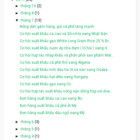
►
tháng 10
(2)
►
tháng 8
(1)
▼
tháng 7
(13)
Nông dân găm hàng, giá cà phê tăng mạnh
Cơ hội xuất khẩu ca cao và Sô-cô-la sang Nhật Bản
Cơ hội xuất khẩu gạo White Long Grain Rice 25 % Br...
Cơ hội xuất khẩu nước ép nha đam ( lô hội ) sang H...
Cơ hội hợp tác nhập khẩu và phân phối sản phẩm Mat...
Cơ hội xuất khẩu cà phê thô sang Algeria
Cơ hội xuất khẩu tinh dầu tía tô và sen sang Osaka...
Cơ hội xuất khẩu hạt điều sang Hungary
Cơ hội xuất khẩu gạo sang Úc
Cơ hội hợp tác xuất khẩu nông sản đóng hộp với doa...
Đơn hàng xuất khẩu ca cao sang Áo
Đơn hàng xuất khẩu cà phê đi Mỹ
Đơn hàng xuất khẩu dầu ngô sang Mỹ
►
tháng 6
(3)
►
tháng 5
(1)
►
tháng 4
(1)