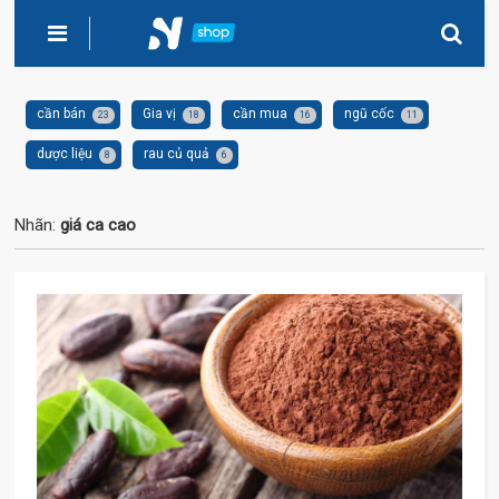
cần bán
Gia vị
cần mua
ngũ cốc
23
18
16
11
dược liệu
rau củ quả
8
6
Nhãn:
giá ca cao