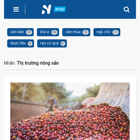
cần bán
Gia vị
cần mua
ngũ cốc
23
18
16
11
dược liệu
rau củ quả
8
6
Nhãn:
Thị trường nông sản