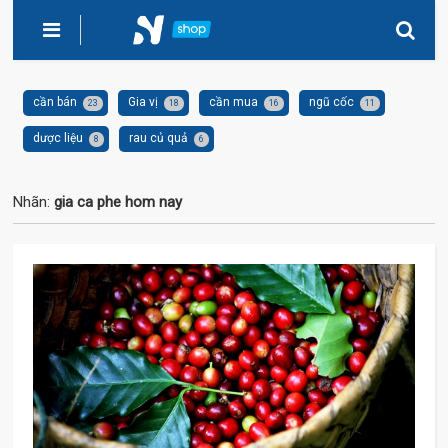
cần bán
Gia vị
cần mua
ngũ cốc
23
18
16
11
dược liệu
rau củ quả
8
6
Nhãn:
gia ca phe hom nay