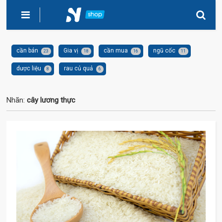
cần bán
Gia vị
cần mua
ngũ cốc
23
18
16
11
dược liệu
rau củ quả
8
6
Nhãn:
cây lương thực