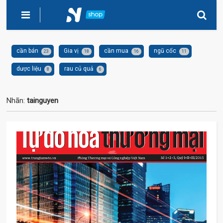
cần bán
Gia vị
cần mua
ngũ cốc
23
18
16
11
dược liệu
rau củ quả
8
6
Nhãn:
tainguyen