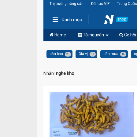
Thị trường nông sản
Đối tác VIP
Trung Quốc
Danh mục
Home
Tài nguyên
Cơ hội
cần bán
Gia vị
cần mua
n
23
18
16
Nhãn:
nghe kho