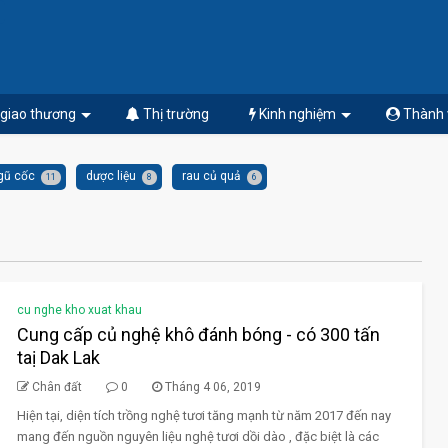
 giao thương
Thị trường
Kinh nghiệm
Thành 
gũ cốc
dược liệu
rau củ quả
11
8
6
cu nghe kho xuat khau
Cung cấp củ nghệ khô đánh bóng - có 300 tấn
taị Dak Lak
Chân đất
0
Tháng 4 06, 2019
Hiện tại, diện tích trồng nghệ tươi tăng mạnh từ năm 2017 đến nay
mang đến nguồn nguyên liệu nghệ tươi dồi dào , đặc biệt là các