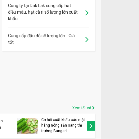
Công ty tại Dak Lak cung cấp hạt
điều màu, hạt cà ri số lượng lớn xuất
khẩu
Cung cấp đậu đỏ số lượng lớn - Giá
tốt
Xem tất cả
Cơ hội xuất khẩu các mặt
Cơ hội x
án
hàng nông sản sang thị
đậu nành
g
trường Bungari
tại Mod