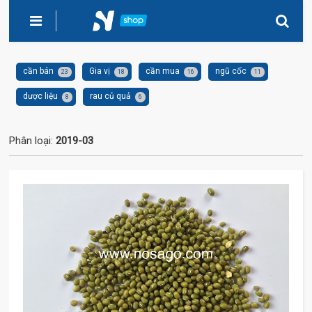
cần bán
Gia vị
cần mua
ngũ cốc
23
18
16
11
dược liệu
rau củ quả
8
6
Phân loại:
2019-03