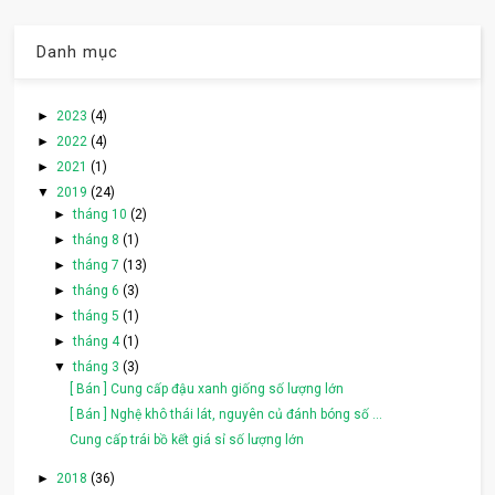
Danh mục
►
2023
(4)
►
2022
(4)
►
2021
(1)
▼
2019
(24)
►
tháng 10
(2)
►
tháng 8
(1)
►
tháng 7
(13)
►
tháng 6
(3)
►
tháng 5
(1)
►
tháng 4
(1)
▼
tháng 3
(3)
[ Bán ] Cung cấp đậu xanh giống số lượng lớn
[ Bán ] Nghệ khô thái lát, nguyên củ đánh bóng số ...
Cung cấp trái bồ kết giá sỉ số lượng lớn
►
2018
(36)