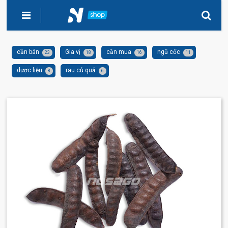
cần bán
Gia vị
cần mua
ngũ cốc
23
18
16
11
dược liệu
rau củ quả
8
6